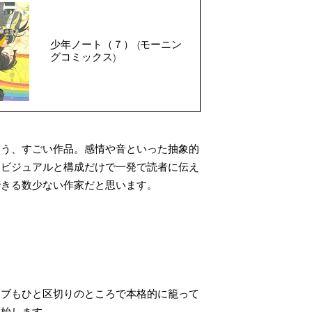
少年ノート（７） (モーニン
グコミックス)
もう、すごい作品。感情や音といった抽象的
、ビジュアルと構成だけで一発で読者に伝え
できる数少ない作家だと思います。
イブもひと区切りのところで本格的に籠って