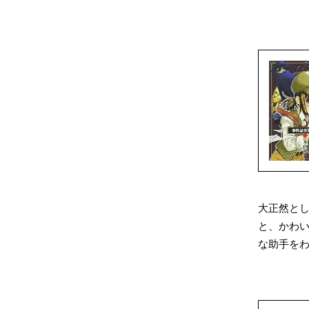
大正然と
と、かわ
な助手を