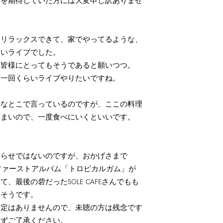
奏を期待していた方には大変申し訳ありませ
。
はリラックスできて、家でやってるような、
しいライブでした。
た皆様にとってもそうであると願いつつ。
う一回くらいライブやりたいですね。
んなとこで言っているのですが、ここの料理
うまいので、一度食べにいくといいです。
知らせではないのですが、おかげさまで
のファーストアルバム「トロピカルガム」が
て、最後の砦だったSOLE CAFEさんでもも
いそうです。
予定はありませんので、未聴の方は残念です
らずご了承ください。