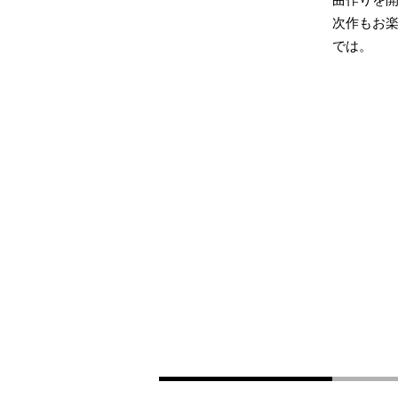
曲作りを
次作もお
では。