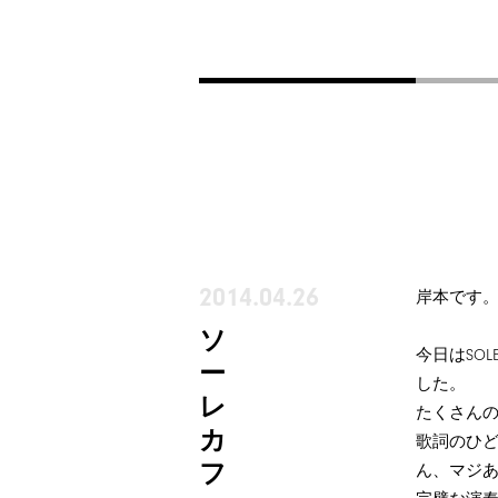
2014.04.26
岸本です
ソ
今日はSO
ー
した。
レ
たくさん
カ
歌詞のひ
フ
ん、マジ