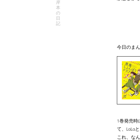
岸
本
の
日
記
今日のま
1巻発売時
て、LaL
これ、な