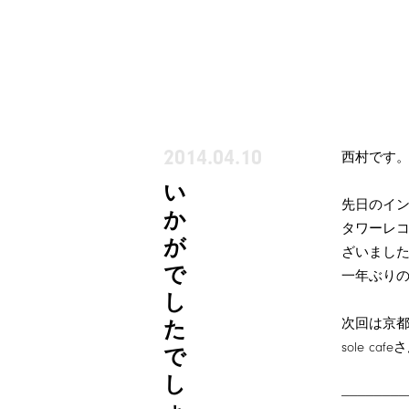
2014.04.10
西村です
い
先日のイ
か
タワーレ
が
ざいまし
で
一年ぶり
し
次回は京
た
sole c
で
し
————————