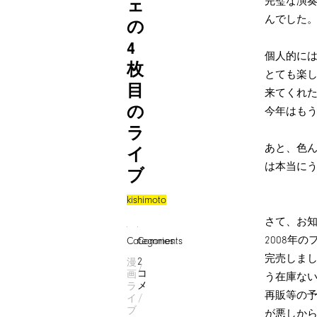
完璧な演
ェ
んでした
の
4
個人的に
枚
とても楽
目
来てくれ
の
今年はも
ラ
あと、色
イ
は本当に
ブ
kishimoto
さて、お
2008年
Categories
Comments
完売しまし
2
漫
コ
画
う在庫な
メ
ラ
再販等の
イ
ブ
が悪しか