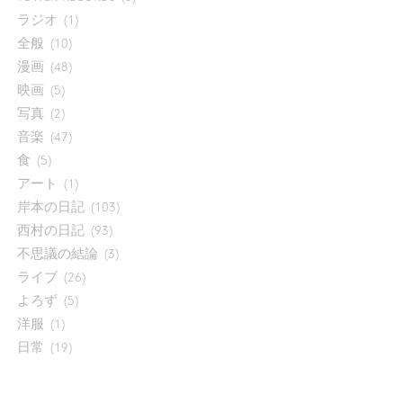
ラジオ
(1)
全般
(10)
漫画
(48)
映画
(5)
写真
(2)
音楽
(47)
食
(5)
アート
(1)
岸本の日記
(103)
西村の日記
(93)
不思議の結論
(3)
ライブ
(26)
よろず
(5)
洋服
(1)
日常
(19)