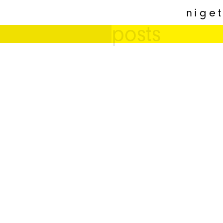
niget
posts