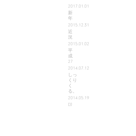
ざ
い
2017.01.01
い
新
返
年
ま
す
2015.12.31
し
事
近
も
況
た。
2015.01.02
多
nishimura
平
く
成
な
27
Categories
Comments
2014.07.12
り
しっ
Closed
西
ま
くり
村
し
く
の
る。
日
た。
記
2014.05.19
今
DJ
年
の
事
よ