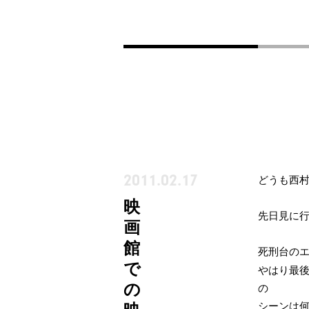
2011.02.17
どうも西
映
先日見に
画
館
死刑台の
で
やはり最
の
の
シーンは