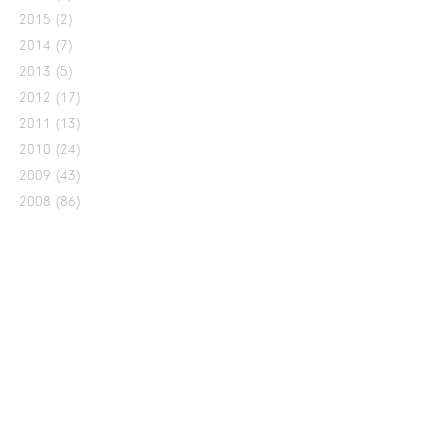
2015
(2)
2014
(7)
2013
(5)
2012
(17)
2011
(13)
2010
(24)
2009
(43)
2008
(86)