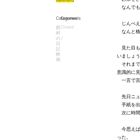
nishimura
なんでも
Categories
Comments
じんべえ
Closed
西
なんと格
村
の
日
見た目も
記
映
いましょ
画
それまで
意識的に
一言で言
先日ニュ
手紙を出
次に時間
今思えば
った。