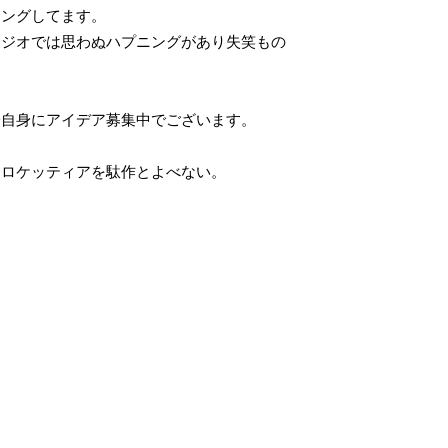
ィングしてます。
タジオでは思わぬハプニングがあり失笑もの
。
分自身にアイデア募集中でございます。
はロケッティアを駄作とよべない。
。