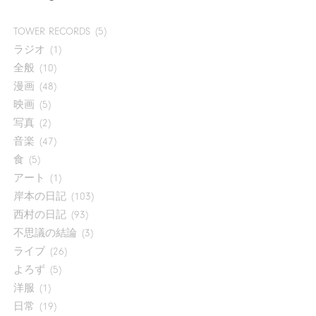
TOWER RECORDS
(5)
ラジオ
(1)
全般
(10)
漫画
(48)
映画
(5)
写真
(2)
音楽
(47)
食
(5)
アート
(1)
岸本の日記
(103)
西村の日記
(93)
不思議の結論
(3)
ライブ
(26)
よろず
(5)
洋服
(1)
日常
(19)