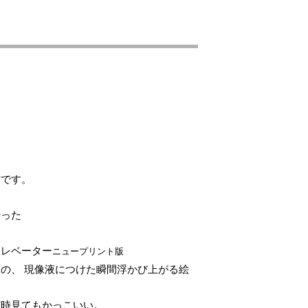
村です。
行った
エレベーター
ニュープリント版
後の、
現像液につけた瞬間浮かび上がる絵
何時見てもかっこいい。