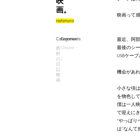
映
画。
映画って
nishimura
Categories
Comments
最近、阿
最後のシ
Closed
西
村
USBケー
の
日
記
機会があ
映
画
小さな頃
を物色し
僕は一人
で迎えに
”やっぱり
は”なんて