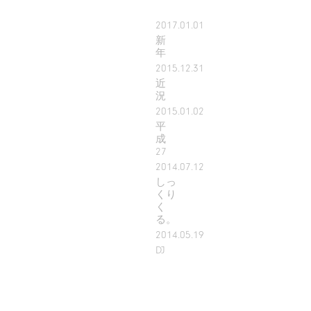
か
2017.01.01
り
新
年
ご
2015.12.31
無
近
沙
況
汰
2015.01.02
に
平
成
な
27
っ
2014.07.12
て
しっ
くり
し
く
ま
る。
い
2014.05.19
DJ
ま
し
た
が、