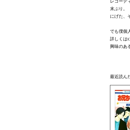
レコーデ
末ぶり。
にげた、
でも僕個人
詳しくは
興味のあ
最近読ん