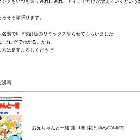
ィングもいつも通り遅れに遅れ、アイデアだけが増えていくという
そろそろ頑張ります。
名義でK.L.F改訂版のリミックスやらせてもらいました。
でわかる、かも。
KLFブログ
る方は是非よろしくどうぞ。
だ漫画
お兄ちゃんと一緒 第11巻 (花とゆめCOMICS)