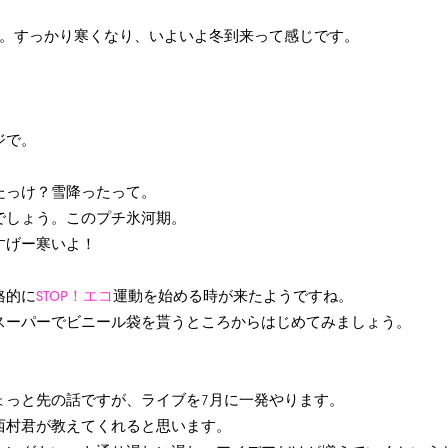
ね。すっかり寒くなり、いよいよ冬到来って感じです。
ジで。
たっけ？雪降ったって。
でしょう。このプチ氷河期。
すげー寒いよ！
格的に
STOP！エコ
運動を始める時が来たようですね。
スーパーでビニール袋を貰うところからはじめてみましょう。
ょっと先の話ですが、ライブを7月に一発やります。
西村君が教えてくれると思います。