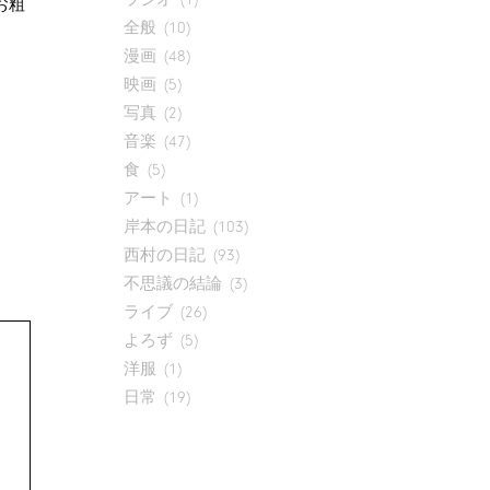
お粗
全般
(10)
漫画
(48)
映画
(5)
写真
(2)
音楽
(47)
食
(5)
アート
(1)
岸本の日記
(103)
西村の日記
(93)
不思議の結論
(3)
ライブ
(26)
よろず
(5)
洋服
(1)
日常
(19)