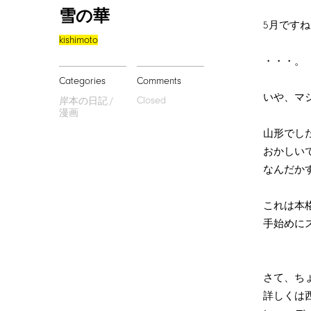
雪の華
5月です
kishimoto
・・・。
Categories
Comments
いや、マ
Closed
岸本の日記
漫画
山形でし
おかしい
なんだか
これは本
手始めに
さて、ち
詳しくは