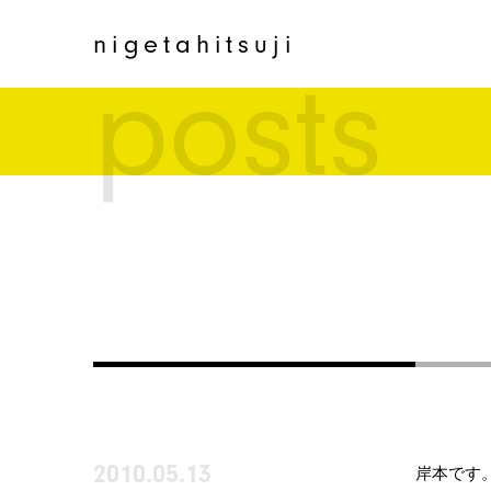
nigetahitsuji
posts
2010.05.13
岸本です