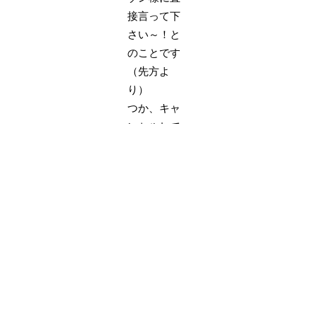
接言って下
さい～！と
のことです
（先方よ
り）
つか、キャ
ンセルして
http://www.soft-
tempo.com/records/index.php
で注文して
いただいた
ら
すぐ届くと
思います！
世の中せち
がれぇっ
ス。