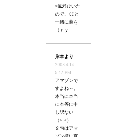
※風邪ひいた
ので、CDと
一緒に薬を
（ｒｙ
岸本より
2008.4.14
5:17 PM
アマゾンで
すよね～。
本当に本当
に本等に申
し訳ない
（>_<）
文句はアマ
ゾン様に直